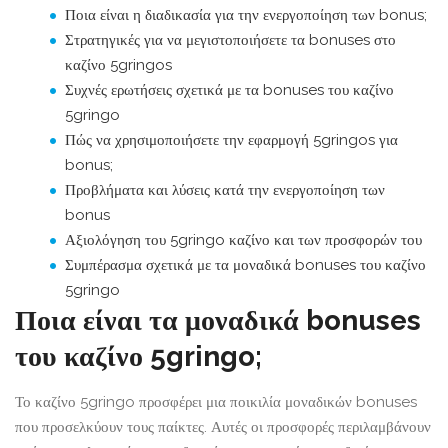
Ποια είναι η διαδικασία για την ενεργοποίηση των bonus;
Στρατηγικές για να μεγιστοποιήσετε τα bonuses στο
καζίνο 5gringos
Συχνές ερωτήσεις σχετικά με τα bonuses του καζίνο
5gringo
Πώς να χρησιμοποιήσετε την εφαρμογή 5gringos για
bonus;
Προβλήματα και λύσεις κατά την ενεργοποίηση των
bonus
Αξιολόγηση του 5gringo καζίνο και των προσφορών του
Συμπέρασμα σχετικά με τα μοναδικά bonuses του καζίνο
5gringo
Ποια είναι τα μοναδικά bonuses
του καζίνο 5gringo;
Το καζίνο 5gringo προσφέρει μια ποικιλία μοναδικών bonuses
που προσελκύουν τους παίκτες. Αυτές οι προσφορές περιλαμβάνουν