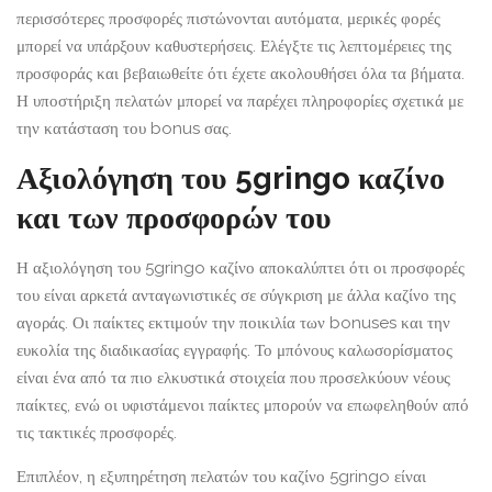
περισσότερες προσφορές πιστώνονται αυτόματα, μερικές φορές
μπορεί να υπάρξουν καθυστερήσεις. Ελέγξτε τις λεπτομέρειες της
προσφοράς και βεβαιωθείτε ότι έχετε ακολουθήσει όλα τα βήματα.
Η υποστήριξη πελατών μπορεί να παρέχει πληροφορίες σχετικά με
την κατάσταση του bonus σας.
Αξιολόγηση του 5gringo καζίνο
και των προσφορών του
Η αξιολόγηση του 5gringo καζίνο αποκαλύπτει ότι οι προσφορές
του είναι αρκετά ανταγωνιστικές σε σύγκριση με άλλα καζίνο της
αγοράς. Οι παίκτες εκτιμούν την ποικιλία των bonuses και την
ευκολία της διαδικασίας εγγραφής. Το μπόνους καλωσορίσματος
είναι ένα από τα πιο ελκυστικά στοιχεία που προσελκύουν νέους
παίκτες, ενώ οι υφιστάμενοι παίκτες μπορούν να επωφεληθούν από
τις τακτικές προσφορές.
Επιπλέον, η εξυπηρέτηση πελατών του καζίνο 5gringo είναι