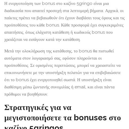
Η ενεργοποίηση των bonus στο καζίνο 5gringo είναι μια
διαδικασία που απαιτεί προσοχή στα λεπτομερή βήματα. Αρχικά, οι
παίκτες πρέπει να βεβαιωθούν ότι έχουν διαβάσει τους όρους και τις
προϋποθέσεις του κάθε bonus. Κάθε προσφορά έχει συγκεκριμένες
απαιτήσεις, όπως ελάχιστη κατάθεση ή κωδικούς bonus που
χρειάζεται να εισάγουν κατά την κατάθεση.
Μετά την ολοκλήρωση της κατάθεσης, το bonus θα πιστωθεί
αυτόματα στον λογαριασμό σας, εφόσον πληρούνται οι
προϋποθέσεις. Σε ορισμένες περιπτώσεις, μπορεί να χρειαστείτε να
επικοινωνήσετε με την υποστήριξη πελατών για να επιβεβαιώσετε
ότι το bonus έχει ενεργοποιηθεί σωστά. Η υποστήριξη είναι
διαθέσιμη μέσω ζωντανής συνομιλίας ή email, και είναι πάντα
πρόθυμοι να βοηθήσουν.
Στρατηγικές για να
μεγιστοποιήσετε τα bonuses στο
καζίνο 5gringos