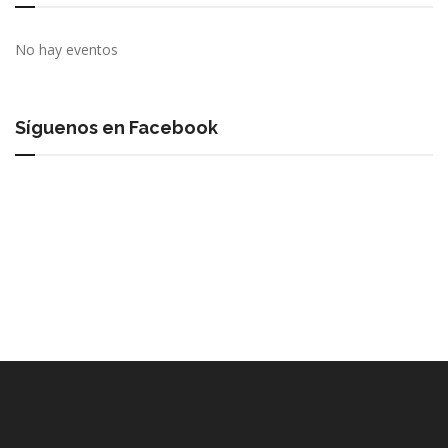
No hay eventos
Síguenos en Facebook