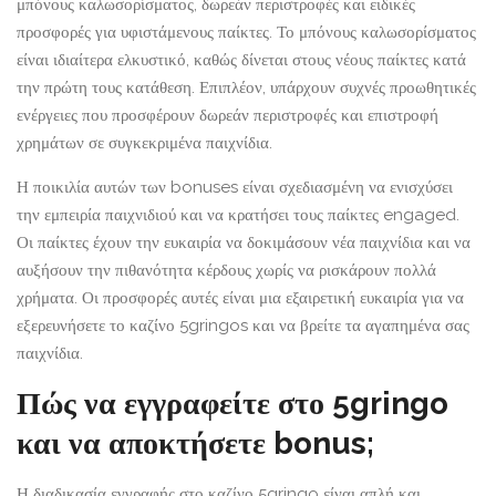
μπόνους καλωσορίσματος, δωρεάν περιστροφές και ειδικές
προσφορές για υφιστάμενους παίκτες. Το μπόνους καλωσορίσματος
είναι ιδιαίτερα ελκυστικό, καθώς δίνεται στους νέους παίκτες κατά
την πρώτη τους κατάθεση. Επιπλέον, υπάρχουν συχνές προωθητικές
ενέργειες που προσφέρουν δωρεάν περιστροφές και επιστροφή
χρημάτων σε συγκεκριμένα παιχνίδια.
Η ποικιλία αυτών των bonuses είναι σχεδιασμένη να ενισχύσει
την εμπειρία παιχνιδιού και να κρατήσει τους παίκτες engaged.
Οι παίκτες έχουν την ευκαιρία να δοκιμάσουν νέα παιχνίδια και να
αυξήσουν την πιθανότητα κέρδους χωρίς να ρισκάρουν πολλά
χρήματα. Οι προσφορές αυτές είναι μια εξαιρετική ευκαιρία για να
εξερευνήσετε το καζίνο 5gringos και να βρείτε τα αγαπημένα σας
παιχνίδια.
Πώς να εγγραφείτε στο 5gringo
και να αποκτήσετε bonus;
Η διαδικασία εγγραφής στο καζίνο 5gringo είναι απλή και