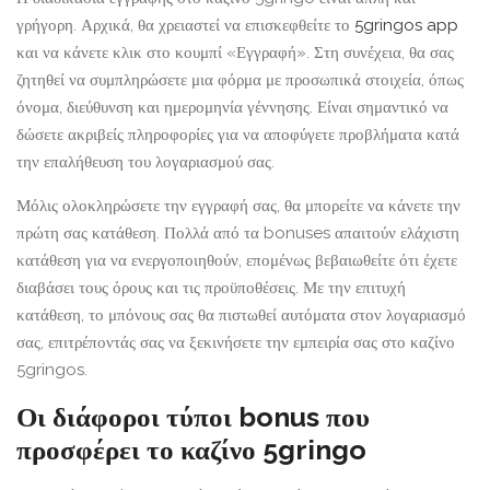
γρήγορη. Αρχικά, θα χρειαστεί να επισκεφθείτε το
5gringos app
και να κάνετε κλικ στο κουμπί «Εγγραφή». Στη συνέχεια, θα σας
ζητηθεί να συμπληρώσετε μια φόρμα με προσωπικά στοιχεία, όπως
όνομα, διεύθυνση και ημερομηνία γέννησης. Είναι σημαντικό να
δώσετε ακριβείς πληροφορίες για να αποφύγετε προβλήματα κατά
την επαλήθευση του λογαριασμού σας.
Μόλις ολοκληρώσετε την εγγραφή σας, θα μπορείτε να κάνετε την
πρώτη σας κατάθεση. Πολλά από τα bonuses απαιτούν ελάχιστη
κατάθεση για να ενεργοποιηθούν, επομένως βεβαιωθείτε ότι έχετε
διαβάσει τους όρους και τις προϋποθέσεις. Με την επιτυχή
κατάθεση, το μπόνους σας θα πιστωθεί αυτόματα στον λογαριασμό
σας, επιτρέποντάς σας να ξεκινήσετε την εμπειρία σας στο καζίνο
5gringos.
Οι διάφοροι τύποι bonus που
προσφέρει το καζίνο 5gringo