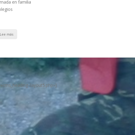
rnada en familia
legios
Lee más
e=»cms_heading–layout5.php»]