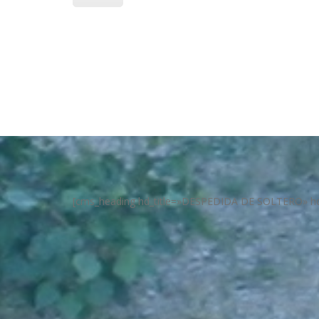
[cms_heading hd_title=»DESPEDIDA DE SOLTERO» hd_de