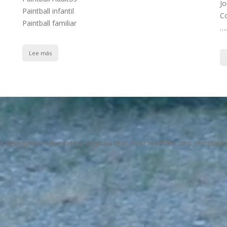
Jo
Paintball infantil
Co
Paintball familiar
….
Lee más
scription=»divertido y original» text_color=»#ffffff» cms_templat