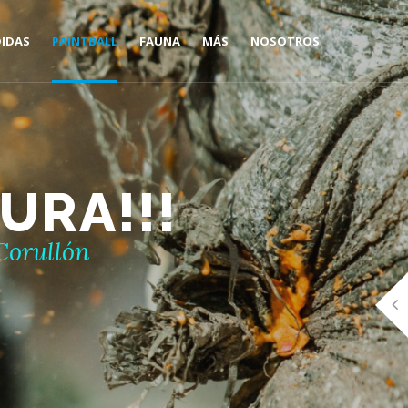
DIDAS
PAINTBALL
FAUNA
MÁS
NOSOTROS
CAMPO DE JUEGO CORULLÓN
OSO PARDO CANTÁBRICO
ALOJAMIENTOS
PAINTBALL-GRUPOS
LOBO IBÉRICO
FORMACIÓN
URA!!!
BERREA
Corullón
OTRAS ESPECIES
SENDERISMO, TREKKING Y
MONTAÑISMO
BICICLETA DE MONTAÑA