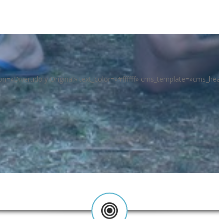
tion=»Divertido y Original» text_color=»#ffffff» cms_template=»cms_h