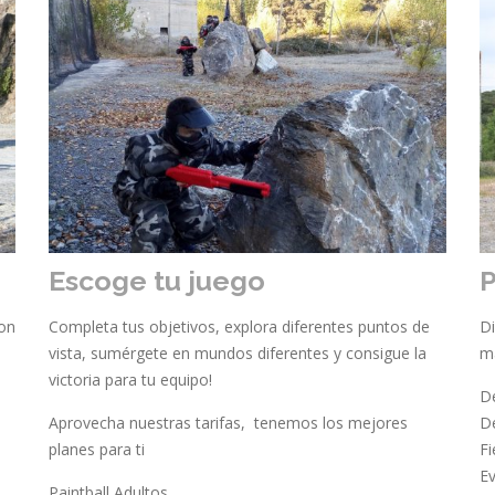
Escoge tu juego
P
con
Completa tus objetivos, explora diferentes puntos de
Di
vista, sumérgete en mundos diferentes y consigue la
má
victoria para tu equipo!
De
Aprovecha nuestras tarifas, tenemos los mejores
De
planes para ti
F
E
Paintball Adultos