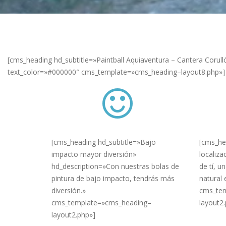
[cms_heading hd_subtitle=»Paintball Aquiaventura – Cantera Corullón
text_color=»#000000″ cms_template=»cms_heading–layout8.php»]
[cms_heading hd_subtitle=»Bajo
[cms_he
impacto mayor diversión»
localiz
hd_description=»Con nuestras bolas de
de tí, 
pintura de bajo impacto, tendrás más
natural e
diversión.»
cms_tem
cms_template=»cms_heading–
layout2
layout2.php»]