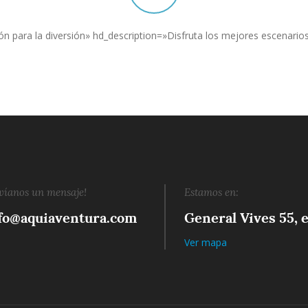
 para la diversión» hd_description=»Disfruta los mejores escenarios 
víanos un mensaje!
Estamos en:
fo@aquiaventura.com
General Vives 55, e
Ver mapa