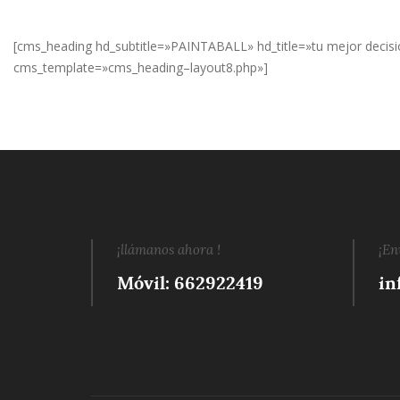
[cms_heading hd_subtitle=»PAINTABALL» hd_title=»tu mejor decisión
cms_template=»cms_heading–layout8.php»]
¡llámanos ahora !
¡En
Móvil: 662922419
in