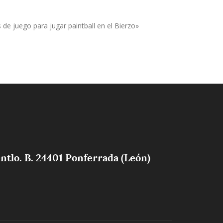
de juego para jugar paintball en el Bierzo»
ntlo. B. 24401 Ponferrada (León)