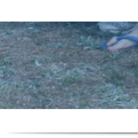
[cms_heading hd_title=»Paintball infantil» hd_descrip