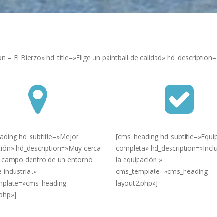
 – El Bierzo» hd_title=»Elige un paintball de calidad» hd_description=
ading hd_subtitle=»Mejor
[cms_heading hd_subtitle=»Equi
ación» hd_description=»Muy cerca
completa» hd_description=»Incl
un campo dentro de un entorno
la equipación »
 industrial.»
cms_template=»cms_heading–
plate=»cms_heading–
layout2.php»]
.php»]