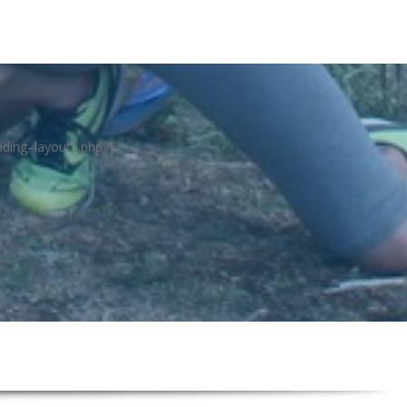
eading–layout5.php»]