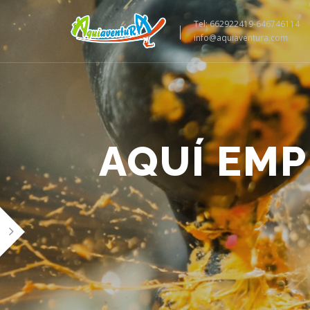
Tel: 662922419-646746114
info@aquiaventura.com
AQUÍ EMP