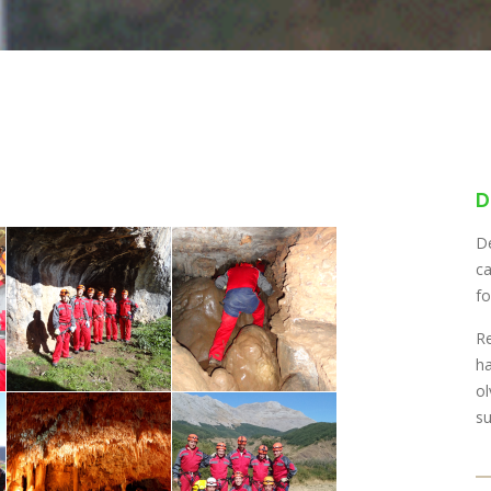
ALPINISMO INVERNAL
D
D
c
fo
Re
h
o
su