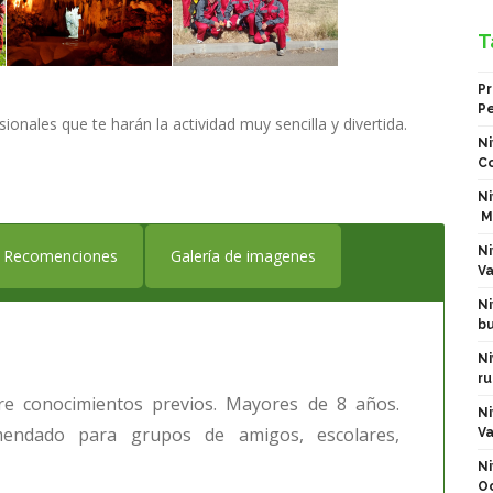
T
Pr
P
ionales que te harán la actividad muy sencilla y divertida.
Ni
Co
Ni
M
Ni
Recomenciones
Galería de imagenes
Va
Ni
bu
Ni
ru
ere conocimientos previos. Mayores de 8 años.
Ni
ndado para grupos de amigos, escolares,
Va
Ni
Oc