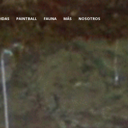
DIDAS
PAINTBALL
FAUNA
MÁS
NOSOTROS
CAMPO DE JUEGO CORULLÓN
OSO PARDO CANTÁBRICO
ALOJAMIENTOS
PAINTBALL-GRUPOS
LOBO IBÉRICO
FORMACIÓN
BERREA
OTRAS ESPECIES
SENDERISMO, TREKKING Y
MONTAÑISMO
BICICLETA DE MONTAÑA