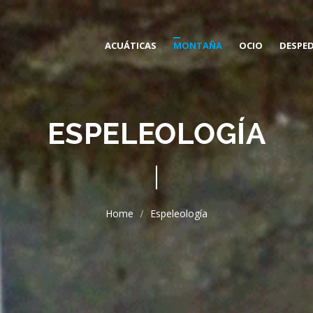
ACUÁTICAS
MONTAÑA
OCIO
DESPE
BARRANQUISMO
VÍAS FERRATAS
ESPELEOLOGÍA
DESCENSO DEL SIL
ESPELEOLOGÍA
PADDLE SURF EN EL BIERZO
REMONTES ENDURO MTB
Espeleología
ESPELEOBARRANQUISMO
ESCALADA
KAYAK
RUTAS GUIADAS
RAFTING
RAQUETAS DE NIEVE