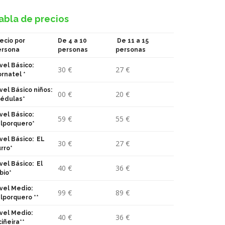
abla de precios
ecio por
De 4 a 10
De 11 a 15
ersona
personas
personas
vel Básico:
30 €
27 €
rnatel *
vel Básico niños:
00 €
20 €
édulas*
vel Básico:
59 €
55 €
lporquero*
vel Básico: EL
30 €
27 €
rro*
vel Básico: El
40 €
36 €
bio*
vel Medio:
99 €
89 €
lporquero **
vel Medio:
40 €
36 €
iñeira**