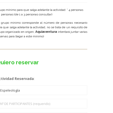
upo mínimo para que salga adelante la actividad: * 4 personas
2 personas (de 1 a 3 personas consultar)
l grupo mínimo corresponde al número de personas necesario
ra que salga adelante la actividad, no se trata de un requisito de
upo organizado en origen,
Aquiaventura
intentará juntar varias
servas para llegar a este mínimo)
uiero reservar
ctividad Reservada
: