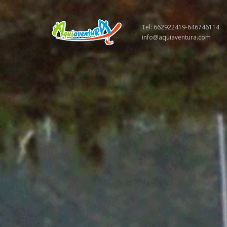
Tel: 662922419-646746114
info@aquiaventura.com