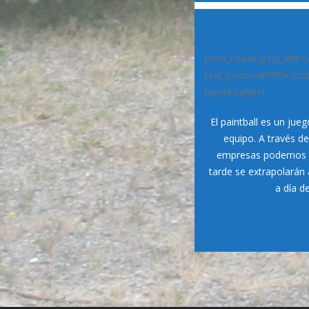
[cms_heading hd_title=
text_color=»#ffffff» 
layout5.php»]
El paintball es un jue
equipo. A través de
empresas podemos i
tarde se extrapolarán 
a día d