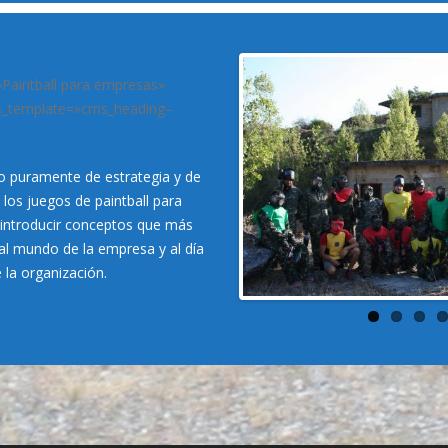
»Paintball para empresas»
cms_template=»cms_heading–
go puramente de estrategia y de
 los juegos de paintball para
ntroducir conceptos que más
al mundo de la empresa y al día
e la organización.