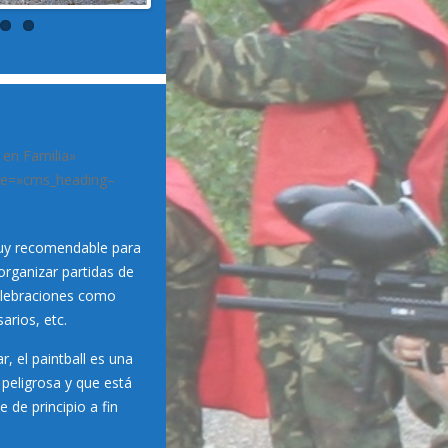
 en Familia»
ate=»cms_heading–
 muy recomendable para
organizar partidas de
celebraciones como
arios, etc.
, el paintball es una
 peligrosa y que está
de principio a fin