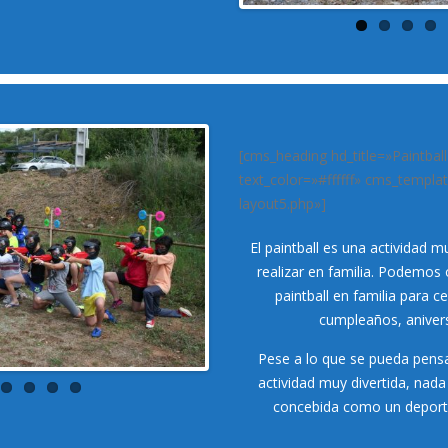
ALPINISMO INVERNAL
[cms_heading hd_title=»Paintball
text_color=»#ffffff» cms_templ
layout5.php»]
El paintball es una actividad
realizar en familia. Podemos 
paintball en familia para 
cumpleaños, anivers
Pese a lo que se pueda pensar
actividad muy divertida, nada
concebida como un deporte 