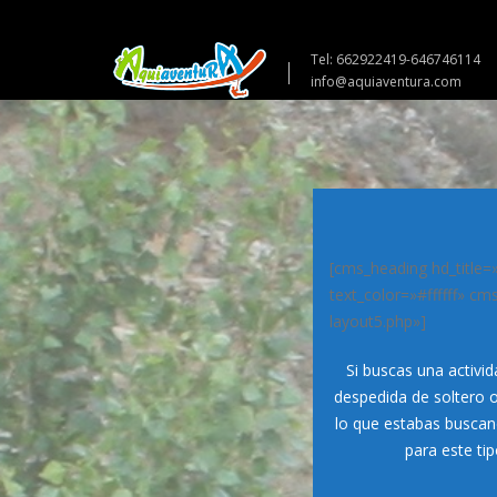
Tel: 662922419-646746114
info@aquiaventura.com
[cms_heading hd_titl
text_color=»#ffffff» 
layout5.php»]
Si buscas una activid
despedida de soltero o 
lo que estabas busca
para este ti