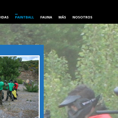
DIDAS
PAINTBALL
FAUNA
MÁS
NOSOTROS
CAMPO DE JUEGO CORULLÓN
OSO PARDO CANTÁBRICO
ALOJAMIENTOS
PAINTBALL-GRUPOS
LOBO IBÉRICO
FORMACIÓN
BERREA
OTRAS ESPECIES
SENDERISMO, TREKKING Y
MONTAÑISMO
BICICLETA DE MONTAÑA