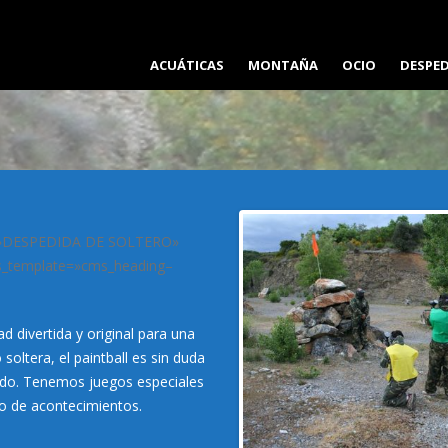
ACUÁTICAS
MONTAÑA
OCIO
DESPE
BARRANQUISMO
VÍAS FERRATAS
DESCENSO DEL SIL
ESPELEOLOGÍA
e=»DESPEDIDA DE SOLTERO»
cms_template=»cms_heading–
PADDLE SURF EN EL BIERZO
REMONTES ENDURO MTB
ESPELEOBARRANQUISMO
ESCALADA
ad divertida y original para una
soltera, el paintball es sin duda
KAYAK
RUTAS GUIADAS
ndo. Tenemos juegos especiales
po de acontecimientos.
RAFTING
RAQUETAS DE NIEVE