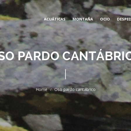
ACUÁTICAS
MONTAÑA
OCIO
DESPE
BARRANQUISMO
VÍAS FERRATAS
SO PARDO CANTÁBRI
DESCENSO DEL SIL
ESPELEOLOGÍA
PADDLE SURF EN EL BIERZO
REMONTES ENDURO MTB
Oso pardo cantábrico
ESPELEOBARRANQUISMO
ESCALADA
KAYAK
RUTAS GUIADAS
RAFTING
RAQUETAS DE NIEVE