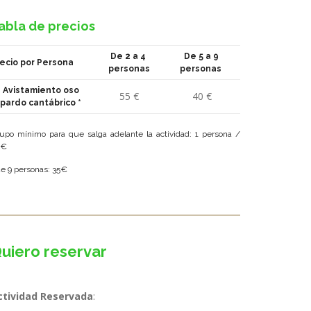
abla de precios
De 2 a 4
De 5 a 9
ecio por Persona
personas
personas
Avistamiento oso
55 €
40 €
pardo cantábrico *
upo mínimo para que salga adelante la actividad: 1 persona /
0€
de 9 personas: 35€
uiero reservar
ctividad Reservada
: