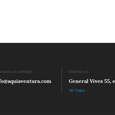
víanos un mensaje!
Estamos en:
fo@aquiaventura.com
General Vives 55, e
Ver mapa