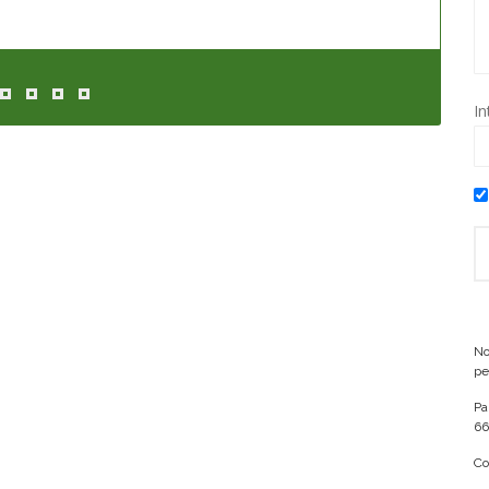
In
No
pe
Pa
66
Co