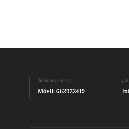
¡llámanos ahora !
¡En
Móvil: 662922419
in