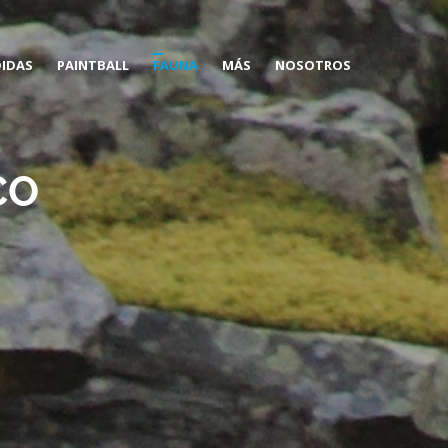
DIDAS
PAINTBALL
FAUNA
MÁS
NOSOTROS
CAMPO DE JUEGO CORULLÓN
OSO PARDO CANTÁBRICO
ALOJAMIENTOS
CO
PAINTBALL-GRUPOS
LOBO IBÉRICO
FORMACIÓN
BERREA
OTRAS ESPECIES
SENDERISMO, TREKKING Y
MONTAÑISMO
BICICLETA DE MONTAÑA