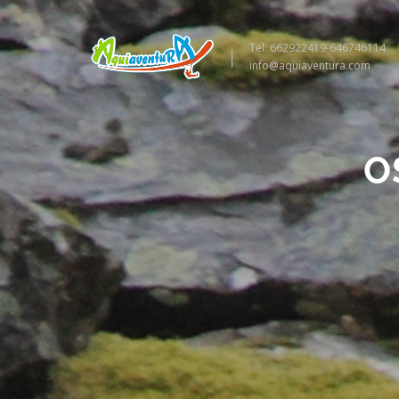
Tel: 662922419-646746114
info@aquiaventura.com
O