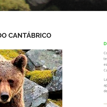
ALPINISMO INVERNAL
DO CANTÁBRICO
D
Co
te
es
Ca
L
ap
de