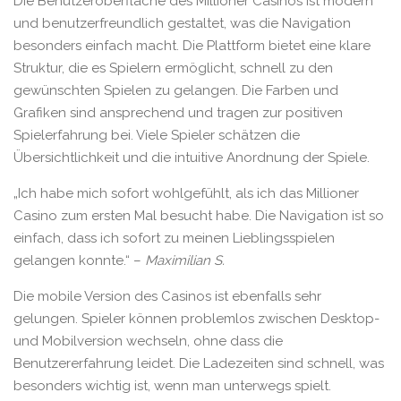
Die Benutzeroberfläche des Millioner Casinos ist modern
und benutzerfreundlich gestaltet, was die Navigation
besonders einfach macht. Die Plattform bietet eine klare
Struktur, die es Spielern ermöglicht, schnell zu den
gewünschten Spielen zu gelangen. Die Farben und
Grafiken sind ansprechend und tragen zur positiven
Spielerfahrung bei. Viele Spieler schätzen die
Übersichtlichkeit und die intuitive Anordnung der Spiele.
„Ich habe mich sofort wohlgefühlt, als ich das Millioner
Casino zum ersten Mal besucht habe. Die Navigation ist so
einfach, dass ich sofort zu meinen Lieblingsspielen
gelangen konnte.“ –
Maximilian S.
Die mobile Version des Casinos ist ebenfalls sehr
gelungen. Spieler können problemlos zwischen Desktop-
und Mobilversion wechseln, ohne dass die
Benutzererfahrung leidet. Die Ladezeiten sind schnell, was
besonders wichtig ist, wenn man unterwegs spielt.