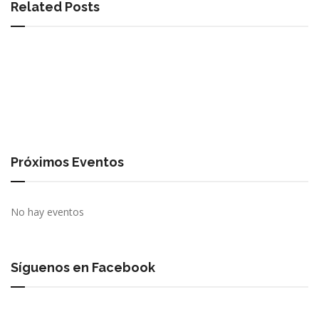
Related Posts
Próximos Eventos
No hay eventos
Síguenos en Facebook