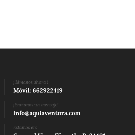
¡llámanos ahora !
Móvil: 662922419
¡Envíanos un mensaje!
info@aquiaventura.com
Estamos en: