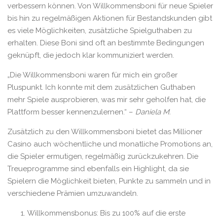
verbessern können. Von Willkommensboni für neue Spieler
bis hin zu regelmäßigen Aktionen für Bestandskunden gibt
es viele Möglichkeiten, zusätzliche Spielguthaben zu
erhalten. Diese Boni sind oft an bestimmte Bedingungen
geknüpft, die jedoch klar kommuniziert werden.
„Die Willkommensboni waren für mich ein großer
Pluspunkt. Ich konnte mit dem zusätzlichen Guthaben
mehr Spiele ausprobieren, was mir sehr geholfen hat, die
Plattform besser kennenzulernen.“ –
Daniela M.
Zusätzlich zu den Willkommensboni bietet das Millioner
Casino auch wöchentliche und monatliche Promotions an,
die Spieler ermutigen, regelmäßig zurückzukehren. Die
Treueprogramme sind ebenfalls ein Highlight, da sie
Spielern die Möglichkeit bieten, Punkte zu sammeln und in
verschiedene Prämien umzuwandeln.
Willkommensbonus: Bis zu 100% auf die erste