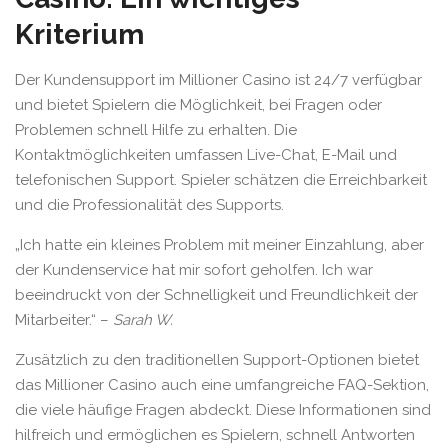
Kriterium
Der Kundensupport im Millioner Casino ist 24/7 verfügbar
und bietet Spielern die Möglichkeit, bei Fragen oder
Problemen schnell Hilfe zu erhalten. Die
Kontaktmöglichkeiten umfassen Live-Chat, E-Mail und
telefonischen Support. Spieler schätzen die Erreichbarkeit
und die Professionalität des Supports.
„Ich hatte ein kleines Problem mit meiner Einzahlung, aber
der Kundenservice hat mir sofort geholfen. Ich war
beeindruckt von der Schnelligkeit und Freundlichkeit der
Mitarbeiter.“ –
Sarah W.
Zusätzlich zu den traditionellen Support-Optionen bietet
das Millioner Casino auch eine umfangreiche FAQ-Sektion,
die viele häufige Fragen abdeckt. Diese Informationen sind
hilfreich und ermöglichen es Spielern, schnell Antworten