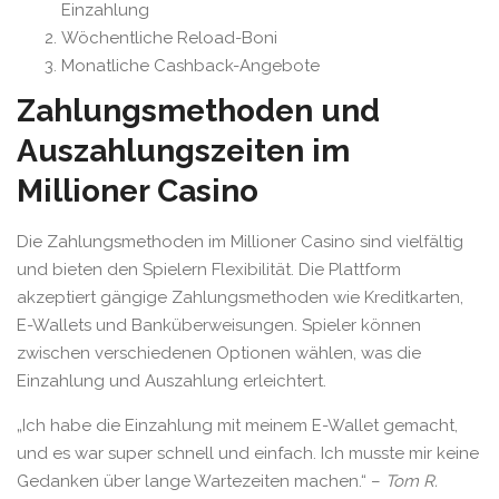
Einzahlung
Wöchentliche Reload-Boni
Monatliche Cashback-Angebote
Zahlungsmethoden und
Auszahlungszeiten im
Millioner Casino
Die Zahlungsmethoden im Millioner Casino sind vielfältig
und bieten den Spielern Flexibilität. Die Plattform
akzeptiert gängige Zahlungsmethoden wie Kreditkarten,
E-Wallets und Banküberweisungen. Spieler können
zwischen verschiedenen Optionen wählen, was die
Einzahlung und Auszahlung erleichtert.
„Ich habe die Einzahlung mit meinem E-Wallet gemacht,
und es war super schnell und einfach. Ich musste mir keine
Gedanken über lange Wartezeiten machen.“ –
Tom R.